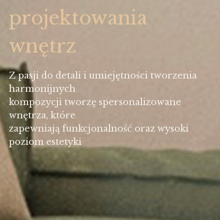
projektowania
wnętrz
Z pasji do detali i umiejętności tworzenia
harmonijnych
kompozycji tworzę spersonalizowane
wnętrza, które
zapewniają funkcjonalność oraz wysoki
poziom estetyki